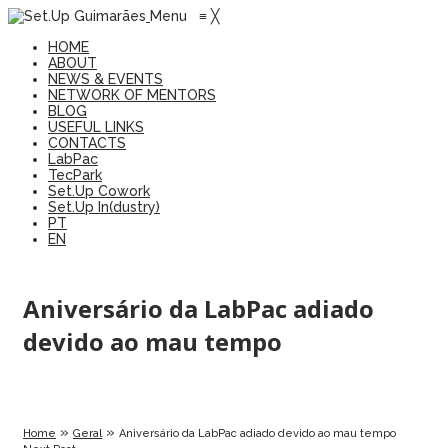
Menu
≡
╳
HOME
ABOUT
NEWS & EVENTS
NETWORK OF MENTORS
BLOG
USEFUL LINKS
CONTACTS
LabPac
TecPark
Set.Up Cowork
Set.Up In(dustry)
PT
EN
Aniversário da LabPac adiado
devido ao mau tempo
»
»
Home
Geral
Aniversário da LabPac adiado devido ao mau tempo