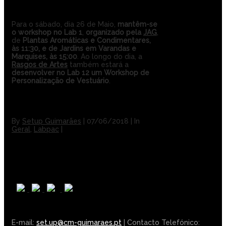
Para o sábado, dia 26 de Maio,
mantêm-se
o workshop no Lab 1
,
organizado pela
JAG
,
de
Plantas Aromáticas e Condimentares,
às 11:30, e de Jardins em Varandas e
Marquises, às 15:00
. Ao longo do dia, a
Rasgos de Artes
também estará a
desenvolver no Lab 12 um Workshop de
Personalização de Vestuário
.
By
Setup Guimarães
|
07/06/2018
|
In
Geral
,
Labpac
|
E-mail:
set.up@cm-guimaraes.pt
| Contacto Telefónico: