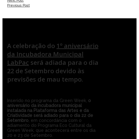
Next Post
Previous Post
A celebração do
1º aniversário
da Incubadora Municipal
LabPac
será adiada para o dia
22 de Setembro devido às
previsões de mau tempo.
Inserido no programa da Green Week,
o
aniversário da incubadora municipal
instalada na Plataforma das Artes e da
Criatividade será adiado para o dia 22 de
Setembro
, em concordância com o
adiamento do Programa Eco Cultural da
Green Week, que acontecerá entre os dia
20 e 23 de Setembro.