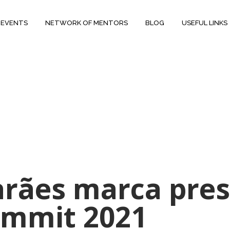
 EVENTS
NETWORK OF MENTORS
BLOG
USEFUL LINKS
rães marca pre
ummit 2021