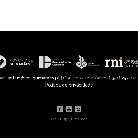
ail:
set.up@cm-guimaraes.pt
| Contacto Telefónico:
(+351) 253 421
Política de privacidade
© Set.Up Guimarães