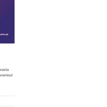
existe
prémios!