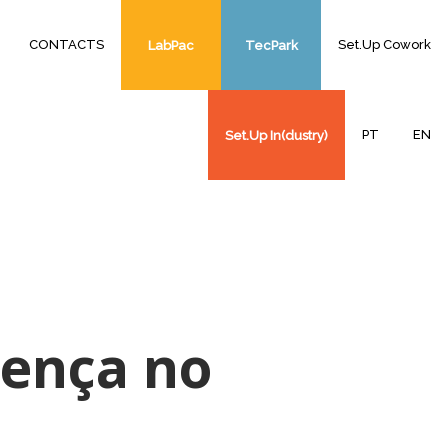
CONTACTS
Set.Up Cowork
LabPac
TecPark
PT
EN
Set.Up In(dustry)
sença no