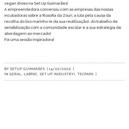
vegan shoes na Set.Up Guimarães!
A empreendedora conversou com as empresas das nossas
incubadoras sobre a filosofia da Zouri, a luta pela causa da
recolha do lixo marinho (e da sua reutilização), do trabalho de
sensibilização com a comunidade escolar e a sua estratégia de
abordagem ao mercado!
Foi uma sessão inspiradora!
BY
SETUP GUIMARÃES
|
14/02/2020
|
IN
GERAL
,
LABPAC
,
SET.UP IN(DUSTRY)
,
TECPARK
|